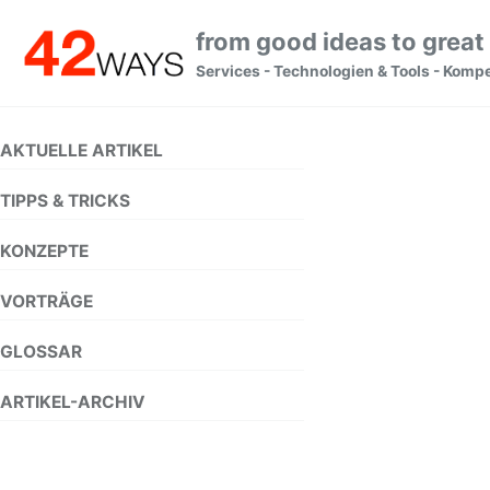
Skip to primary navigation
Skip to content
Skip to footer
from good ideas to great
Services - Technologien & Tools - Komp
AKTUELLE ARTIKEL
TIPPS & TRICKS
KONZEPTE
VORTRÄGE
GLOSSAR
ARTIKEL-ARCHIV