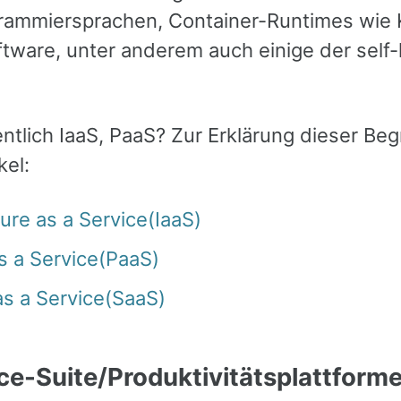
rammiersprachen, Container-Runtimes wie
tware, unter anderem auch einige der self-
l
ntlich IaaS, PaaS? Zur Erklärung dieser Beg
kel:
ture as a Service(IaaS)
s a Service(PaaS)
as a Service(SaaS)
ce-Suite/Produktivitätsplattform