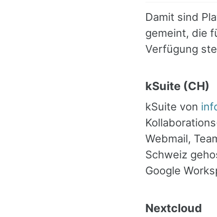
Damit sind Pl
gemeint, die 
Verfügung stel
kSuite (CH)
kSuite von
in
Kollaborations
Webmail, Team
Schweiz gehos
Google Worksp
Nextcloud