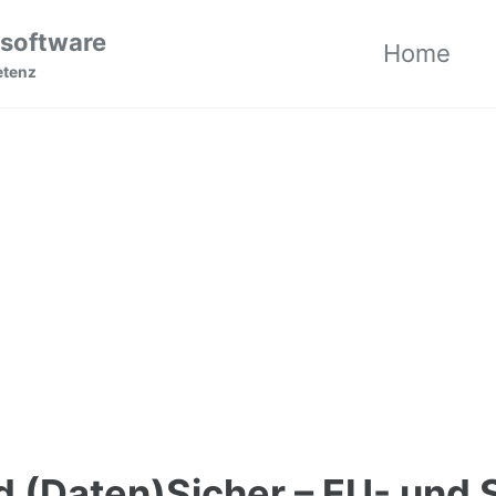
 software
Home
etenz
d (Daten)Sicher – EU- und 