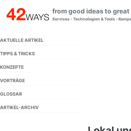
Skip to primary navigation
Skip to content
Skip to footer
from good ideas to great
Services - Technologien & Tools - Komp
AKTUELLE ARTIKEL
TIPPS & TRICKS
KONZEPTE
VORTRÄGE
GLOSSAR
ARTIKEL-ARCHIV
Lokal un