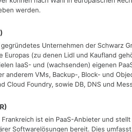
ver können nach Wahl in europäischen Rec
ieben werden.
)
eu gegründetes Unternehmen der Schwarz G
 Europas (zu denen Lidl und Kaufland geh
vielen IaaS- und (wachsenden) eigenen Pa
r anderem VMs, Backup-, Block- und Objec
d Cloud Foundry, sowie DB, DNS und Mess
R)
Frankreich ist ein PaaS-Anbieter und stell
lärer Softwarelösungen bereit. Dies umfass