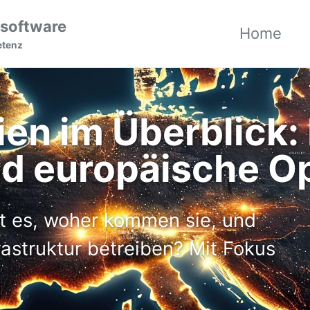
 software
Home
etenz
en im Überblick: 
d europäische O
t es, woher kommen sie, und
rastruktur betreiben? Mit Fokus