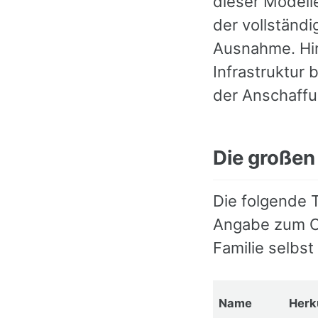
dieser Modelle
der vollständi
Ausnahme. Hin
Infrastruktur 
der Anschaffun
Die großen
Die folgende T
Angabe zum Op
Familie selbst
Name
Herk