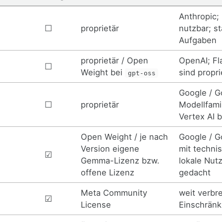
Anthropic;
☐
proprietär
nutzbar; s
Aufgaben
proprietär / Open
OpenAI; Fl
☐
Weight bei
sind propri
gpt-oss
Google / G
☐
proprietär
Modellfamil
Vertex AI 
Open Weight / je nach
Google / G
Version eigene
mit techni
☑
Gemma-Lizenz bzw.
lokale Nut
offene Lizenz
gedacht
Meta Community
weit verbr
☑
License
Einschränk