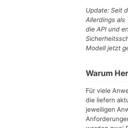
Update: Seit d
Allerdings als
die API und e
Sicherheitssc
Modell jetzt g
Warum Herk
Für viele Anwe
die liefern ak
jeweiligen An
Anforderungen