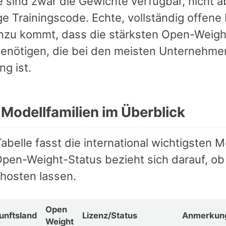
 sind zwar die Gewichte verfügbar, nicht a
ge Trainingscode. Echte, vollständig offene
zu kommt, dass die stärksten Open-Weight
benötigen, die bei den meisten Unternehmen 
g ist.
 Modellfamilien im Überblick
abelle fasst die international wichtigsten
en-Weight-Status bezieht sich darauf, ob 
 hosten lassen.
Open
unftsland
Lizenz/Status
Anmerkun
Weight