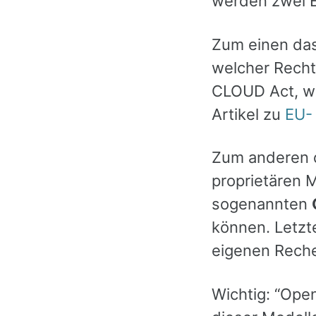
werden zwei E
Zum einen da
welcher Recht
CLOUD Act, wa
Artikel zu
EU- 
Zum anderen 
proprietären M
sogenannten
können. Letzte
eigenen Reche
Wichtig: “Ope