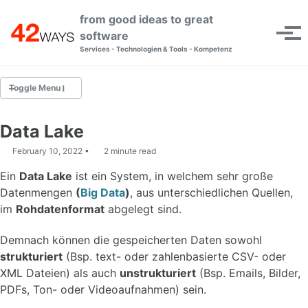
Skip to primary navigation
Skip to content
Skip to footer
from good ideas to great
Toggle se
software
Tog
Services - Technologien & Tools - Kompetenz
Toggle Menu
AKTUELLE ARTIKEL
Data Lake
February 10, 2022
2 minute read
TIPPS & TRICKS
Ein
Data Lake
ist ein System, in welchem sehr große
KONZEPTE
Datenmengen
(
Big Data
)
, aus unterschiedlichen Quellen,
im
Rohdatenformat
abgelegt sind.
VORTRÄGE
Demnach können die gespeicherten Daten sowohl
GLOSSAR
strukturiert
(Bsp. text- oder zahlenbasierte CSV- oder
XML Dateien) als auch
unstrukturiert
(Bsp. Emails, Bilder,
ARTIKEL-ARCHIV
PDFs, Ton- oder Videoaufnahmen) sein.