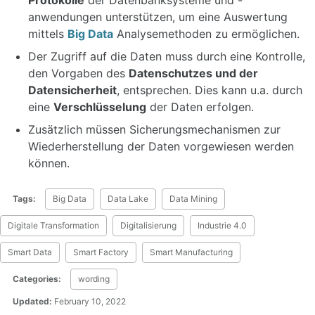
Protokolle
der Datenbanksysteme und -
anwendungen unterstützen, um eine Auswertung
mittels
Big Data
Analysemethoden zu ermöglichen.
Der Zugriff auf die Daten muss durch eine Kontrolle,
den Vorgaben des
Datenschutzes und der
Datensicherheit
, entsprechen. Dies kann u.a. durch
eine
Verschlüsselung
der Daten erfolgen.
Zusätzlich müssen Sicherungsmechanismen zur
Wiederherstellung der Daten vorgewiesen werden
können.
Tags:
Big Data
Data Lake
Data Mining
Digitale Transformation
Digitalisierung
Industrie 4.0
Smart Data
Smart Factory
Smart Manufacturing
Categories:
wording
Updated:
February 10, 2022