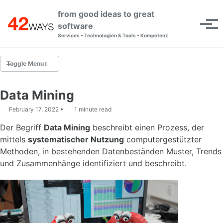
Skip to primary navigation
Skip to content
Skip to footer
from good ideas to great
Toggle se
software
Tog
Services - Technologien & Tools - Kompetenz
Toggle Menu
AKTUELLE ARTIKEL
Data Mining
February 17, 2022
1 minute read
TIPPS & TRICKS
Der Begriff
Data Mining
beschreibt einen Prozess, der
KONZEPTE
mittels
systematischer Nutzung
computergestützter
Methoden, in bestehenden Datenbeständen Muster, Trends
VORTRÄGE
und Zusammenhänge identifiziert und beschreibt.
GLOSSAR
ARTIKEL-ARCHIV