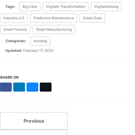
Tags:
Big Data
Digitale Transformation
Digitalisierung
Industrie 4.0
Predicitve Maintenance
Smart Data
Smart Factory
Smart Manufacturing
Categories:
wording
Updated:
February 17, 2022
SHARE ON
Facebook
LinkedIn
Bluesky
X
Previous